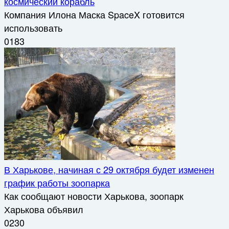
космический корабль
Компания Илона Маска SpaceX готовится
использовать
0
183
В Харькове, начиная с 29 октября будет изменен
график работы зоопарка
Как сообщают новости Харькова, зоопарк
Харькова объявил
0
230