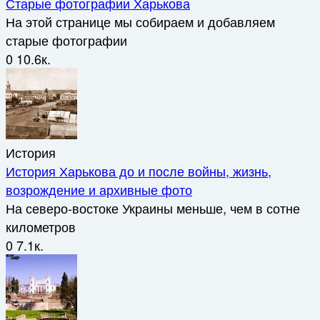
Старые фотографии Харькова
На этой странице мы собираем и добавляем
старые фотографии
0
10.6к.
История
История Харькова до и после войны, жизнь,
возрождение и архивные фото
На северо-востоке Украины меньше, чем в сотне
километров
0
7.1к.