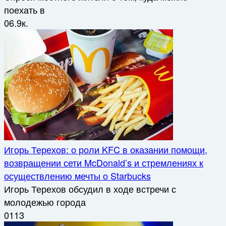
поехать в
0
6.9к.
Игорь Терехов: о роли KFC в оказании помощи,
возвращении сети McDonald’s и стремлениях к
осуществлению мечты о Starbucks
Игорь Терехов обсудил в ходе встречи с
молодежью города
0
113