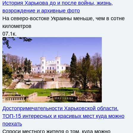
История Харькова до и после войны, жизнь,
возрождение и архивные фото
На северо-востоке Украины меньше, чем в сотне
километров
0
7.1к.
Достопримечательности Харьковской области.
ТОП-15 интересных и красивых мест куда можно
поехать
Спроси местного жителя о том, куда можно