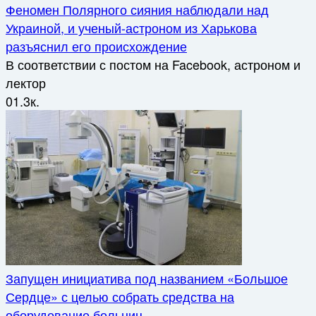
Феномен Полярного сияния наблюдали над
Украиной, и ученый-астроном из Харькова
разъяснил его происхождение
В соответствии с постом на Facebook, астроном и
лектор
0
1.3к.
Запущен инициатива под названием «Большое
Сердце» с целью собрать средства на
оборудование больниц