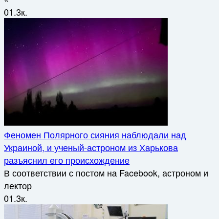
0
1.3к.
Феномен Полярного сияния наблюдали над
Украиной, и ученый-астроном из Харькова
разъяснил его происхождение
В соответствии с постом на Facebook, астроном и
лектор
0
1.3к.