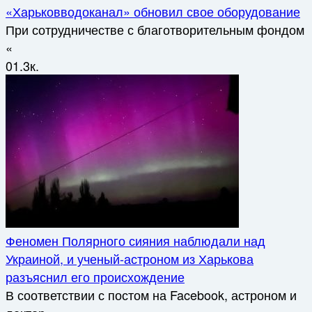
«Харьковводоканал» обновил свое оборудование
При сотрудничестве с благотворительным фондом
«
0
1.3к.
Феномен Полярного сияния наблюдали над
Украиной, и ученый-астроном из Харькова
разъяснил его происхождение
В соответствии с постом на Facebook, астроном и