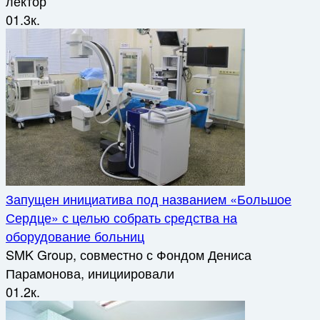
лектор
0
1.3к.
Запущен инициатива под названием «Большое
Сердце» с целью собрать средства на
оборудование больниц
SMK Group, совместно с Фондом Дениса
Парамонова, инициировали
0
1.2к.